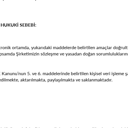
 HUKUKİ SEBEBİ:
elektronik ortamda, yukarıdaki maddelerde belirtilen amaçlar doğru
psamda Şirketimizin sözleşme ve yasadan doğan sorumluluklarını e
 Kanunu’nun 5. ve 6. maddelerinde belirtilen kişisel veri işleme 
dilmekte, aktarılmakta, paylaşılmakta ve saklanmaktadır.