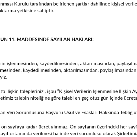
ması Kurulu tarafından belirlenen şartlar dahilinde kişisel verile
aktarma yetkisine sahiptir.
NUN 11. MADDESİNDE SAYILAN HAKLARI:
sinin işlenmesinden, kaydedilmesinden, aktarılmasından, paylaşı
enmesinden, kaydedilmesinden, aktarılmasından, paylaşılmasından 
yiz.
ıza ilişkin taleplerinizi, işbu “Kişisel Verilerin İşlenmesine İliş
imiz talebin niteliğine göre talebi en geç otuz gün içinde ücrets
nan Veri Sorumlusuna Başvuru Usul ve Esasları Hakkında Tebliğ u
on sayfaya kadar ücret alınmaz. On sayfanın üzerindeki her sayfa i
kayıt ortamında verilmesi halinde veri sorumlusu olarak Şirketimiz