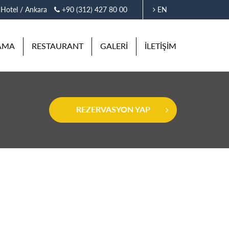
 Hotel / Ankara
+90 (312) 427 80 00
EN
AMA
RESTAURANT
GALERİ
İLETİŞİM
REZERVASYON YAP