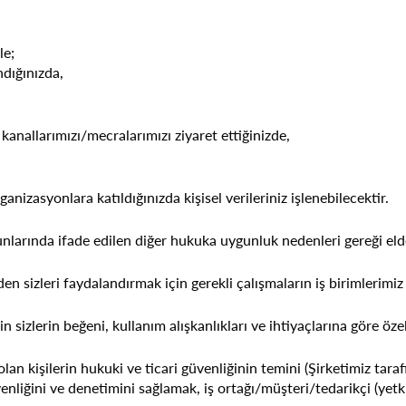
le;
ndığınızda,
 kanallarımızı/mecralarımızı ziyaret ettiğinizde,
anizasyonlara katıldığınızda kişisel verileriniz işlenebilecektir.
larında ifade edilen diğer hukuka uygunluk nedenleri gereği elde e
en sizleri faydalandırmak için gerekli çalışmaların iş birimlerimiz
 sizlerin beğeni, kullanım alışkanlıkları ve ihtiyaçlarına göre özel
de olan kişilerin hukuki ve ticari güvenliğinin temini (Şirketimiz tar
enliğini ve denetimini sağlamak, iş ortağı/müşteri/tedarikçi (yetki