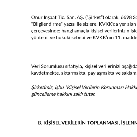
Onur İnşaat Tic. San. AŞ. (“Şirket”) olarak, 6698 
“Bilgilendirme” yazısı ile sizlere, KVKK’da yer ala
çerçevesinde; hangi amaçla kişisel verilerinizin işl
yöntemi ve hukuki sebebi ve KVKK’nın 11. maddesind
Veri Sorumlusu sıfatıyla, kişisel verilerinizi aşa
kaydetmekte, aktarmakta, paylaşmakta ve saklama
Şirketimiz, işbu “Kişisel Verilerin Korunması Hak
güncelleme hakkını saklı tutar.
KİŞİSEL VERİLERİN TOPLANMASI, İŞLEN