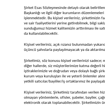
Şirket Esas Sözleşmesinde detaylı olarak belirtilen
Başkanlığı ve ilgili diğer kurumların düzenlemeleri
işlenmektedir. Bu kişisel verileriniz, şirketimizin f
ve sair faaliyetlerini yerine getirebilmek, bilgi sa
sunduğumuz hizmet kalitemizin arttırılması ile sat
da kullanılabilecektir.
Kişisel verileriniz, açık rızanız bulunmadan yukar
üçüncü şahıslarla paylaşılmayacak ya da aktarılm
Şirketimiz, söz konusu kişisel verilerinizi sadec
diğer hallerde, siz müşterilerimize katma değerli h
iştiraklerimizle ve doğrudan veya dolaylı bağlı şirk
kurum veya kuruluşları ile ve yeterli önlemler alın
yetkili satıcılar/bayiiler/iş ortaklarımız ile paylaşab
Kişisel verileriniz, Şirketimiz tarafından verilen h
olmayan yöntemlerle, ofisler, şubeler, bayiler, çağr
elektronik olarak toplanabilecektir. Şirketimizin 