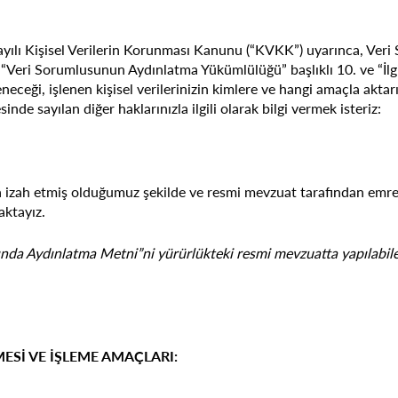
Sayılı Kişisel Verilerin Korunması Kanunu (“KVKK”) uyarınca, Veri 
n “Veri Sorumlusunun Aydınlatma Yükümlülüğü” başlıklı 10. ve “İlgi
eneceği, işlenen kişisel verilerinizin kimlere ve hangi amaçla aktarı
e sayılan diğer haklarınızla ilgili olarak bilgi vermek isteriz:
ğıda izah etmiş olduğumuz şekilde ve resmi mevzuat tarafından emre
ktayız.
kında Aydınlatma Metni”ni yürürlükteki resmi mevzuatta yapılabil
MESİ VE İŞLEME AMAÇLARI: