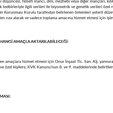
i düşüncesi, felsefi inancı, dini, mezhebi veya diğer inançları, kılı
dbirleriyle ilgili verileri ile biyometrik ve genetik verileri özel nite
lerin Korunması Kurulu tarafından belirlenen önlemleri yeterli düze
 kişiden rıza alarak ve sadece toplama amacına hizmet etmesi için işle
E HANGİ AMAÇLA AKTARILABİLECEĞİ:
ilen amaçlara hizmet etmesi için Onur İnşaat Tic. San. AŞ. yanısıra
e özel kişilere, KVK Kanunu’nun 8. ve 9. maddelerinde belirtilen k
MASI: