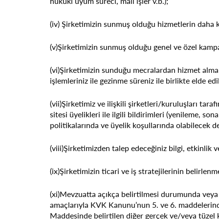
hukuki uyum süreci, mali işler v.b.);
(iv) Şirketimizin sunmuş olduğu hizmetlerin daha kal
(v)Şirketimizin sunmuş olduğu genel ve özel kampa
(vi)Şirketimizin sunduğu mecralardan hizmet almak ama
işlemleriniz ile gezinme süreniz ile birlikte elde e
(vii)Şirketimiz ve ilişkili şirketleri/kuruluşları tar
sitesi üyelikleri ile ilgili bildirimleri (yenileme, s
politikalarında ve üyelik koşullarında olabilecek de
(viii)Şirketimizden talep edeceğiniz bilgi, etkinlik 
(ix)Şirketimizin ticari ve iş stratejilerinin belirl
(xi)Mevzuatta açıkça belirtilmesi durumunda veya 
amaçlarıyla KVK Kanunu’nun 5. ve 6. maddelerinde bel
Maddesinde belirtilen diğer gerçek ve/veya tüzel ki