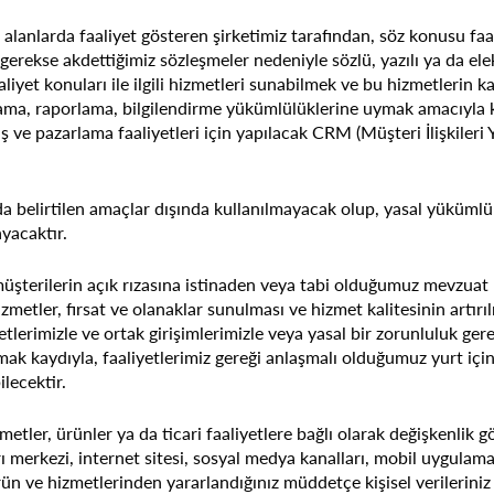
 alanlarda faaliyet gösteren şirketimiz tarafından, söz konusu faal
 gerekse akdettiğimiz sözleşmeler nedeniyle sözlü, yazılı ya da ele
aaliyet konuları ile ilgili hizmetleri sunabilmek ve bu hizmetlerin k
klama, raporlama, bilgilendirme yükümlülüklerine uymak amacıyla kull
ış ve pazarlama faaliyetleri için yapılacak CRM (Müşteri İlişkiler
ıda belirtilen amaçlar dışında kullanılmayacak olup, yasal yüküml
ayacaktır.
e; müşterilerin açık rızasına istinaden veya tabi olduğumuz mevz
izmetler, fırsat ve olanaklar sunulması ve hizmet kalitesinin artırı
etlerimizle ve ortak girişimlerimizle veya yasal bir zorunluluk ger
mak kaydıyla, faaliyetlerimiz gereği anlaşmalı olduğumuz yurt için
ilecektir.
izmetler, ürünler ya da ticari faaliyetlere bağlı olarak değişkenlik
ı merkezi, internet sitesi, sosyal medya kanalları, mobil uygulamal
ürün ve hizmetlerinden yararlandığınız müddetçe kişisel verilerin