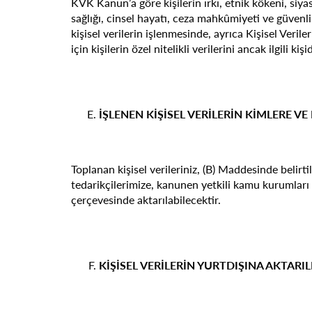
KVK Kanun’a göre kişilerin ırkı, etnik kökeni, siyas
sağlığı, cinsel hayatı, ceza mahkûmiyeti ve güvenlik te
kişisel verilerin işlenmesinde, ayrıca Kişisel Veri
için kişilerin özel nitelikli verilerini ancak ilgili
İŞLENEN KİŞİSEL VERİLERİN KİMLERE V
Toplanan kişisel verileriniz, (B) Maddesinde belirt
tedarikçilerimize, kanunen yetkili kamu kurumları v
çerçevesinde aktarılabilecektir.
KİŞİSEL VERİLERİN YURTDIŞINA AKTARIL