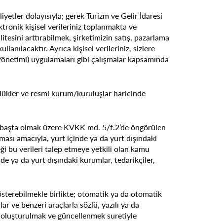
iyetler dolayısıyla; gerek Turizm ve Gelir İdaresi
ktronik kişisel verileriniz toplanmakta ve
alitesini arttırabilmek, şirketimizin satış, pazarlama
anılacaktır. Ayrıca kişisel verileriniz, sizlere
i Yönetimi) uygulamaları gibi çalışmalar kapsamında
ülükler ve resmi kurum/kuruluşlar haricinde
uat başta olmak üzere KVKK md. 5/f.2’de öngörülen
lması amacıyla, yurt içinde ya da yurt dışındaki
eği bu verileri talep etmeye yetkili olan kamu
de ya da yurt dışındaki kurumlar, tedarikçiler,
 gösterebilmekle birlikte; otomatik ya da otomatik
ar ve benzeri araçlarla sözlü, yazılı ya da
iz oluşturulmak ve güncellenmek suretiyle