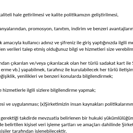
iteli hale getirilmesi ve kalite politikamızın geliştirilmesi,
nyalarından, promosyon, tanıtım, indirim ve benzeri avantajları
cıyla kullanıcı adınız ve şifreniz ile giriş yaptığınızda ilgili mec
dilen verileri talep etmiş olduğunuz bilgi ve hizmetleri size verebi
afından çıkarılan ve/veya çıkarılacak olan her türlü sadakat kart ile 
ona erme vb.) yapabilmek, tarafınız ile kurulabilecek her türlü iletiş
ğişiklik, yenilikleri ve benzeri konularda bilgilendirmek;
ve hizmetlerle ilgili sizlere bilgilendirme yapmak;
enmesi ve uygulanması; (x)Şirketimizin insan kaynakları politikaların
gerektiği takdirde mevzuatla belirlenen bir hukuki yükümlülüğün 
irtilen kişisel veri işleme şartları ve amaçları dahilinde Şirketimi
şiler tarafından işlenebilecektir.